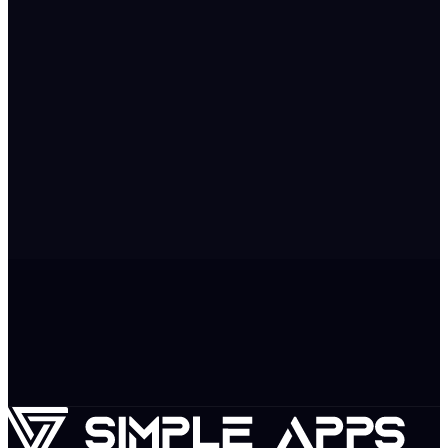
Flutter + Directus + Node.js
ПроРехаб
Мобильные приложения
Flutter + 1С Bridge + Fintech
БибиМани
Мобильные приложения
Хотите похожий результат?
Расскажите о вашем проекте — и мы разработаем
стратегию под ваши цели
Обсудить проект
На главную