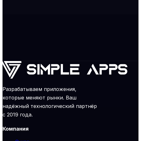
Flutter + Offline-first
Metrix WMS
Учетные системы / Enterprise
Хотите похожий результат?
Расскажите о вашем проекте — и мы разработаем
стратегию под ваши цели
Обсудить проект
На главную
Разрабатываем приложения,
которые меняют рынки. Ваш
надёжный технологический партнёр
с 2019 года.
Компания