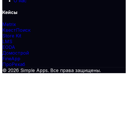
О нас
Кейсы
Metrix
КвестПоиск
Store Kit
LMS
EODA
Домострой
FineApp
ПроРехаб
© 2026 Simple Apps. Все права защищены.